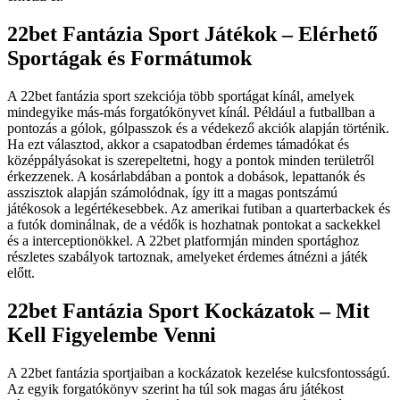
22bet Fantázia Sport Játékok – Elérhető
Sportágak és Formátumok
A 22bet fantázia sport szekciója több sportágat kínál, amelyek
mindegyike más-más forgatókönyvet kínál. Például a futballban a
pontozás a gólok, gólpasszok és a védekező akciók alapján történik.
Ha ezt választod, akkor a csapatodban érdemes támadókat és
középpályásokat is szerepeltetni, hogy a pontok minden területről
érkezzenek. A kosárlabdában a pontok a dobások, lepattanók és
asszisztok alapján számolódnak, így itt a magas pontszámú
játékosok a legértékesebbek. Az amerikai futiban a quarterbackek és
a futók dominálnak, de a védők is hozhatnak pontokat a sackekkel
és a interceptionökkel. A 22bet platformján minden sportághoz
részletes szabályok tartoznak, amelyeket érdemes átnézni a játék
előtt.
22bet Fantázia Sport Kockázatok – Mit
Kell Figyelembe Venni
A 22bet fantázia sportjaiban a kockázatok kezelése kulcsfontosságú.
Az egyik forgatókönyv szerint ha túl sok magas áru játékost