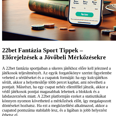
22bet Fantázia Sport Tippek –
Előrejelzések a Jövőbeli Mérkőzésekre
A 22bet fantázia sportjaiban a sikeres játékhoz előre kell jelezned a
játékosok teljesítményét. Az egyik forgatókönyv szerint figyelembe
veheted a sérüléseket és a csapatok formáját: ha egy kulcsjátékos
sérült, akkor a helyettesítője több percet kaphat, ami növelheti a
pontjait. Másrészt, ha egy csapat nehéz ellenféllel játszik, akkor a
védő játékosok pontjai magasabbak lehetnek a blokkok és a
labdaszerzések miatt. A 22bet platformján ezeket a statisztikákat
könnyen nyomon követheted a mérkőzések előtt, így megalapozott
döntéseket hozhatsz. Ha ezt a megközelítést alkalmazod, akkor a
csapatod pontszáma stabilabb lesz, és a ligában is jobb helyezést
érhetsz el.