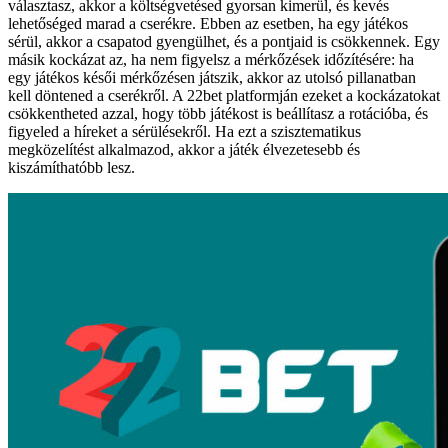
választasz, akkor a költségvetésed gyorsan kimerül, és kevés
lehetőséged marad a cserékre. Ebben az esetben, ha egy játékos
sérül, akkor a csapatod gyengülhet, és a pontjaid is csökkennek. Egy
másik kockázat az, ha nem figyelsz a mérkőzések időzítésére: ha
egy játékos késői mérkőzésen játszik, akkor az utolsó pillanatban
kell döntened a cserékről. A 22bet platformján ezeket a kockázatokat
csökkentheted azzal, hogy több játékost is beállítasz a rotációba, és
figyeled a híreket a sérülésekről. Ha ezt a szisztematikus
megközelítést alkalmazod, akkor a játék élvezetesebb és
kiszámíthatóbb lesz.