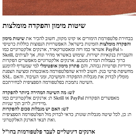
שיטות מימון והפקדה מומלצות
בבחירת פלטפורמת הימורים או קזינו מקוון, חשוב להכיר את
שיטות מימון
והפקדה מומלצות
הזמינות בישראל. האפשרויות הנפוצות כוללות כרטיסי
אשראי כמו ויזה ומאסטרקארד, ארנקים אלקטרוניים כמו PayPal ו-
Skrill, והעברות בנקאיות ישירות. שימוש באשראי מהיר ונוח, אך לעיתים
כרוך בעמלות המרת מטבע. ארנקים אלקטרוניים מאפשרים הפקדות
מיידיות ופרטיות גבוהה, והם
פתרון מימון אופטימלי
למי שמעדיף להימנע
מחשיפת פרטי בנק. חשוב לוודא שהפלטפורמה מאובטחת ומציעה הצפנת
SSL. מומלץ לבדוק את מגבלות ההפקדה והמשיכה, זמני העיבוד, והאם
השיטה נתמכת בפלטפורמה הספציפית לבחירתכם.
ש: מה השיטה המהירה ביותר להפקדה?
ת: ארנקים אלקטרוניים כמו Skrill או PayPal מאפשרים הפקדות
מיידיות, לרוב תוך שניות.
ש: האם יש מגבלות סכום להפקדות?
ת: כן, לכל שיטה מגבלות שונות; כדאי לבדוק מול הפלטפורמה הספציפית
ואת תנאי הארנק האלקטרוני.
ארנקים דיגיטליים לעבר פלטפורמות בחו”ל