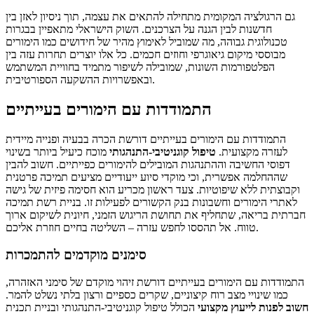
גם הרגולציה המקומית מתחילה להתאים את עצמה, תוך ניסיון לאזן בין
חדשנות לבין הגנה על הצרכנים. השוק הישראלי מתאפיין בבגרות
טכנולוגית גבוהה, מה שמוביל לאימוץ מהיר של חידושים כמו הימורים
מבוססי מיקום גיאוגרפי וחוזים חכמים. כל אלו יוצרים תחרות עזה בין
הפלטפורמות השונות, שמובילה לשיפור מתמיד בחוויית המשתמש
ובאפשרויות ההשקעה הספורטיבית.
התמודדות עם הימורים בעייתיים
התמודדות עם הימורים בעייתיים דורשת הכרה בבעיה ופנייה מיידית
לעזרה מקצועית.
טיפול קוגניטיבי-התנהגותי
מוכח כיעיל ביותר בשינוי
דפוסי החשיבה וההתנהגות המובילים להימורים כפייתיים. חשוב להבין
שההחלמה אפשרית, וכי מוקדי סיוע ייעודיים מציעים תמיכה פרטנית
וקבוצתית ללא שיפוטיות. צעד ראשון מכריע הוא חסימה פיזית של גישה
לאתרי הימורים וחשבונות בנק הקשורים לפעילות זו. בניית רשת תמיכה
חברתית בריאה, שתחליף את תחושת הריגוש הזמני, חיונית לשיקום ארוך
טווח. אל תהססו לחפש עזרה – השליטה בחיים חוזרת אליכם.
סימנים מוקדמים להתמכרות
התמודדות עם הימורים בעייתיים דורשת זיהוי מוקדם של סימני האזהרה,
כמו שינויי מצב רוח קיצוניים, שקרים כספיים ורצון בלתי נשלט להמר.
חשוב לפנות לייעוץ מקצועי
הכולל טיפול קוגניטיבי-התנהגותי ובניית תכנית