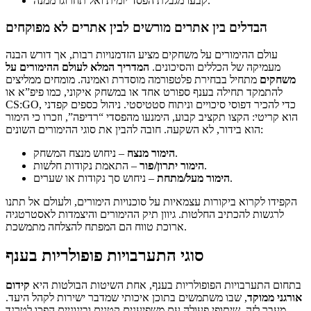
קבעו מגבלת הפסד יומית ואל תחרוגו ממנה.
הבדלים בין אתרים מורשים לבין אתרים לא מפוקחים
עולם ההימורים על משחקים מציע הזדמנויות רבות, אך דורש הבנה
מעמיקה של הכללים והסיכונים.
המדריך המלא לעולם ההימורים על
משחקים
מתחיל בבחירת פלטפורמה מוסדרת ואמינה. מומחים ממליצים
להתמקד תחילה בענף ספורט אחד או במשחק איקוני, כמו פיפ”א או
CS:GO, כדי להכיר דפוסי סיכויים וניתוח סטטיסטי. ניהול כספים קפדני
הוא קריטי: הקצו תקציב קבוע, הימנעו מהפסדי “רדיפה”, וזכרו כי הימור
הוא בידור, לא השקעה. חובה להבין את סוגי ההימורים השונים:
– ניחוש מנצח המשחק.
הימור מנצח
– התאמת נקודות חלשות.
הימור יתרון/פור
– ניחוש סך נקודות או שערים.
הימור מעל/מתחת
הקפידו לקרוא ביקורות עצמאיות על סוכנויות הימורים, ולעולם אל תתנו
לרגשות להכתיב החלטות. גיוון תיק ההימורים והיצמדות לאסטרטגיה
ארוכת טווח הם המפתח להצלחה מתמשכת.
סוגי התערבויות פופולריות בענף
בתחום התערבויות הפופולריות בענף, אחת השיטות הבולטות היא
קידום
אורגני ממוקד
, שבו משתמשים בתוכן איכותי שמדבר ישירות לקהל היעד.
מעבר לזה, שיתופי פעולה עם משפיענים קטנים ובינוניים הפכו לטרנד