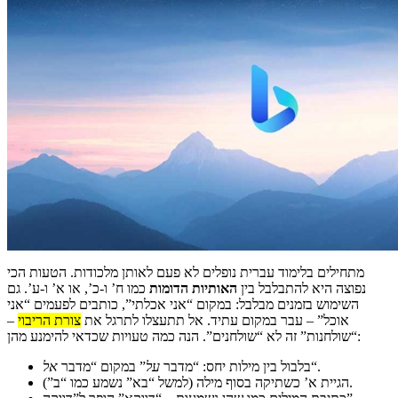
מתחילים בלימוד עברית נופלים לא פעם לאותן מלכודות. הטעות הכי
נפוצה היא להתבלבל בין
האותיות הדומות
כמו ח’ ו-כ’, או א’ ו-ע’. גם
השימוש בזמנים מבלבל: במקום “אני אכלתי”, כותבים לפעמים “אני
אוכל” – עבר במקום עתיד. אל תתעצלו לתרגל את
צורת הריבוי
–
“שולחנות” זה לא “שולחנים”. הנה כמה טעויות שכדאי להימנע מהן:
“.
בלבול בין מילות יחס: “מדבר
על
” במקום “מדבר
אל
הגיית א’ כשתיקה בסוף מילה (למשל “בא” נשמע כמו “ב”).