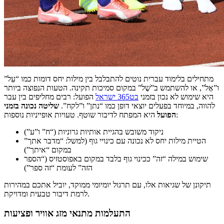
מתחילים בלימוד עברית נוטים להתבלבל בין מילות יחס דומות כמו “עַל”
ו”אֶל”, או להשתמש ב”שֶׁל” במקום סמיכות תקינה. הטעות הנפוצה ביותר
היא שימוש לא נכון בזמני
בט365 ישראל
הפועל: רבים מחליפים בין עבר
להווה, במיוחד בפעלים יוצאי דופן כמו “נתן” ו”לקח”.
שליטה נכונה בזמני
היא המפתח לדיבור שוטף. טעויות אופייניות נוספות:
הפועל
ניקוד משובש בהגיית אותיות גרוניות (“ח” ו”ע”)
הטיית מילות יחס לא נכונה עם כינויי גוף (למשל: “מדבר אתך”
במקום “איתך”)
שימוש במילה “זה” ככינוי גוף בלבד במקום באפוסטזיס (“הספר
הזה” לעומת “זה ספר”)
תיקונן של שגיאות אלו, עם תרגול יומיומי ממוקד, יוביל אתכם במהירות
לרמת דיבור טבעית ומדויקת.
התעלמות מתנאי מזג אוויר ופציעות