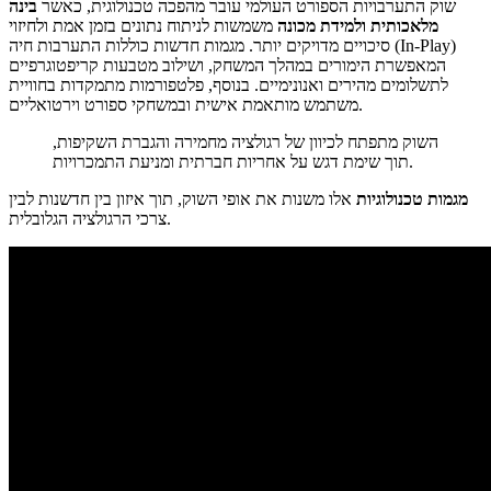
שוק התערבויות הספורט העולמי עובר מהפכה טכנולוגית, כאשר
בינה
מלאכותית ולמידת מכונה
משמשות לניתוח נתונים בזמן אמת ולחיזוי
סיכויים מדויקים יותר. מגמות חדשות כוללות התערבות חיה (In-Play)
המאפשרת הימורים במהלך המשחק, ושילוב מטבעות קריפטוגרפיים
לתשלומים מהירים ואנונימיים. בנוסף, פלטפורמות מתמקדות בחוויית
משתמש מותאמת אישית ובמשחקי ספורט וירטואליים.
השוק מתפתח לכיוון של רגולציה מחמירה והגברת השקיפות,
תוך שימת דגש על אחריות חברתית ומניעת התמכרויות.
מגמות טכנולוגיות
אלו משנות את אופי השוק, תוך איזון בין חדשנות לבין
צרכי הרגולציה הגלובלית.