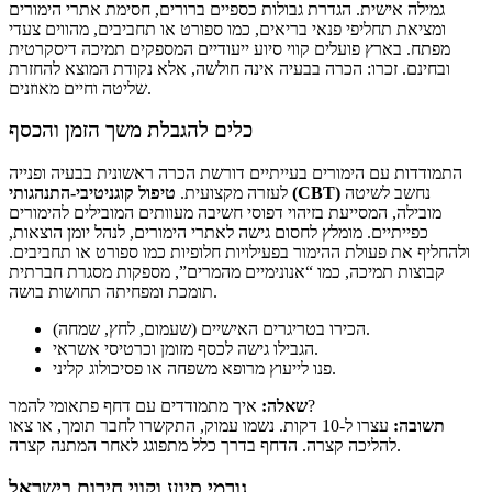
גמילה אישית. הגדרת גבולות כספיים ברורים, חסימת אתרי הימורים
ומציאת תחליפי פנאי בריאים, כמו ספורט או תחביבים, מהווים צעדי
מפתח. בארץ פועלים קווי סיוע ייעודיים המספקים תמיכה דיסקרטית
ובחינם. זכרו: הכרה בבעיה אינה חולשה, אלא נקודת המוצא להחזרת
שליטה וחיים מאוזנים.
כלים להגבלת משך הזמן והכסף
התמודדות עם הימורים בעייתיים דורשת הכרה ראשונית בבעיה ופנייה
נחשב לשיטה
טיפול קוגניטיבי-התנהגותי (CBT)
לעזרה מקצועית.
מובילה, המסייעת בזיהוי דפוסי חשיבה מעוותים המובילים להימורים
כפייתיים. מומלץ לחסום גישה לאתרי הימורים, לנהל יומן הוצאות,
ולהחליף את פעולת ההימור בפעילויות חלופיות כמו ספורט או תחביבים.
קבוצות תמיכה, כמו “אנונימיים מהמרים”, מספקות מסגרת חברתית
תומכת ומפחיתה תחושות בושה.
הכירו בטריגרים האישיים (שעמום, לחץ, שמחה).
הגבילו גישה לכסף מזומן וכרטיסי אשראי.
פנו לייעוץ מרופא משפחה או פסיכולוג קליני.
איך מתמודדים עם דחף פתאומי להמר?
שאלה:
תשובה:
עצרו ל-10 דקות. נשמו עמוק, התקשרו לחבר תומך, או צאו
להליכה קצרה. הדחף בדרך כלל מתפוגג לאחר המתנה קצרה.
גורמי סיוע וקווי חירום בישראל