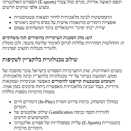
הספורט האלקטרוני (E-sports) תופס תאוצה אדירה, מגייס קהל צעיר
ומציע אלפי שווקים חדשים.
התממשקות לבינה מלאכותית לחיזוי תוצאות סטטיסטיות
אופציות הימורים מותאמות אישית על בסיס מיקום גיאוגרפי
יצירת “בתי קזינו” וירטואליים בתוך המשחקים עצמם
ש: מהן הסכנות העיקריות בהימורים תוך-משחקיים?
ת: ההחלטות המהירות עלולות לגרום לאיבוד שליטה פיננסי, ולכן מומלץ
להגדיר מגבלות תקציב קפדניות.
שילוב טכנולוגיית בלוקצ’יין לשקיפות
בשנים האחרונות, שוק התערבויות הספורט בישראל עובר מהפכה של
ממש, המונעת בעיקר על ידי טכנולוגיות בלוקצ’יין ובינה מלאכותית.
השימוש במטבעות קריפטו להימורים
מאפשר אנונימיות ועסקאות
מיידיות, בעוד שבינה מלאכותית מאפשרת ניתוח סיכונים בזמן אמת.
מגמות מרכזיות נוספות כוללות:
הימורים חיים (In-Play) במהלך המשחק, ברמת פירוט חסרת
תקדים.
שילוב אלמנטים של Gamification להורדת חסמי כניסה
למשתמשים חדשים.
עלייה בפופולריות של ספורט אלקטרוני (E-Sports) כקטגוריית
הימורים מרכזית.