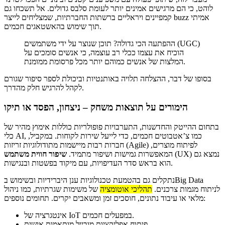
לוהט, כי הם מרגישים אמינים יותר לעומת סלבס גדולים. אל תשכחו גם
קמפיינים ויראליים ברשתות החברתיות, שמצליחים לייצר buzz אמיתי
תוך שימוש בהאשטאגים חכמים.
ההפתעה הכי גדולה? תוכן שנוצר על ידי משתמשים (UGC)
הוכיח את עצמו ככלי רב עוצמה, כי אנשים סומכים על
המלצות של אנשים כמוהם יותר מכל פרסומת ממומנת.
בסופו של דבר, ההצלחה תלויה באותנטיות וביכולת לספר סיפור שגורם
לקהל להרגיש חלק מהדרך.
הימורים על תוצאות משחק – ניצחון, הפסד או תיקו
בתחום ההייטק והחדשנות, התערבויות פופולריות כוללות אימוץ מהיר של
כלי AI, כמו צ’אטבוטים חכמים, כדי לייעל שירות לקוחות. במקביל,
חברות רבות מיישמות מתודולוגיות זריזות (Agile) לפיתוח מוצרים,
(UX) נמצא גם
המאפשרות גמישות ושיפור מתמיד.
שיפור חווית משתמש
הוא בראש סדר העדיפויות, עם מיקוד בפשטות ובנגישות.
נתקלים גם בהטמעת טכנולוגיות ענן היברידיות ובשימוש בBig Data
לניתוח מגמות צרכנים.
תהליכי אוטומציה
של משימות שגרתיות, כמו ניהול
מלאי או עיבוד נתונים, חוסכים זמן ומשאבים יקרים. תחומים נוספים:
אינטגרציה של IoT במפעלים חכמים.
פיתוח אפליקציות מובייל מותאמות אישית.