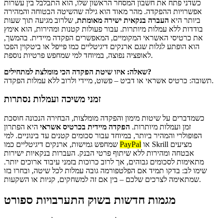
כשדני פתח את חשבון המסחר הראשון שלו, הוא התבלבל בין עשרות
אפשרויות ההפקדה. מהר מאוד הוא גילה שהשיטה הבטוחה והמהירה
ביותר היא
העברה בנקאית ישירה מאומתת
, שלרוב מגיעה תוך שעות
בודדות ללא עמלות מיותרות. עבור פעולות קטנות ומהירות, הוא אימץ
את כרטיסי האשראי המקומיים, המאפשרים הפקדה מיידית. בהמשך,
הוא הופתע לגלות שגם ארנקים דיגיטליים כמו פייפל או ביטקוין הפכו
לאופציה נפוצה, במיוחד למי שמחפש פרטיות נוספת.
שאלה: איזו שיטת הפקדה הכי מומלצת למתחילים?
תשובה: כרטיס אשראי או דביט – פשוט, מיידי ולרוב ללא עמלות הפקדה.
זמני משיכה ועמלות נסתרות
כשמדברים על שיטות מימון והפקדה מומלצות, הבחירה הנכונה חוסכת
זמן ועמלות מיותרות.
הפקדה מיידית בכרטיס אשראי
היא הפתרון
הפופולרי והמהיר ביותר, במיוחד עבור סכומים קטנים עד בינוניים. למי
או Skrill מציעים
PayPal
שמחפש גמישות, ארנקים דיגיטליים כמו
אבטחה ומהירות ללא שיתוף פרטי הבנק. העברות בנקאיות ישירות
מתאימות לסכומים גבוהים, אך לרוב כרוכות בזמני עיבוד ארוכים יותר.
שימו לב: בדקו תמיד אם הפלטפורמה גובה עמלות לכל שיטה, ובחרו בזו
שמתאימה לצרכים שלכם – בין אם זה למשחקים, קניות או השקעות.
מגמות חדשות בשוק התערבויות ספורט