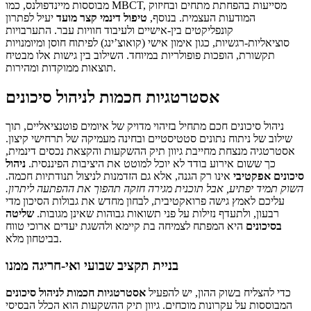
מבוססות מיינדפולנס, כמו MBCT, מסייעות בהפחתת מתחים ובחיזוק
המודעות העצמית. בנוסף,
טיפול דינמי קצר מועד
יעיל לפתרון
קונפליקטים בין-אישיים ולעיבוד חוויות עבר. התערבויות
סוציאליות-רגשיות, כגון אימון אישי (קואוצ’ינג) לפיתוח חוסן ומיומנויות
תקשורת, הופכות פופולריות במיוחד. השילוב בין גישות אלו מבטיח
תוצאות ממוקדות ומהירות.
אסטרטגיות חכמות לניהול סיכונים
ניהול סיכונים חכם מתחיל בזיהוי מדויק של איומים פוטנציאליים, תוך
שילוב של ניתוח נתונים סטטיסטיים ובחינה מעמיקה של תרחישי קיצון.
אסטרטגיה מנצחת מחייבת גיוון תיק ההשקעות והקצאת נכסים דינמית,
כך ששום אירוע בודד לא יוכל למוטט את היציבות הפיננסית.
ניהול
סיכונים אפקטיבי
אינו רק הגנה, אלא גם הזדמנות לניצול תנודתיות חכמה.
השוק תמיד יפתיע, אבל תוכנית מגירה חזקה תהפוך את ההפתעה ליתרון.
עליכם לאמץ גישה פרואקטיבית, לבחון מחדש את גבולות הסיכון מדי
רבעון, ולתעדף נזילות על פני תשואות גבוהות שאינן מגובות.
שליטה
בסיכונים
היא המפתח לצמיחה בת קיימא ולהשגת יעדים ארוכי טווח
בביטחון מלא.
בניית תקציב שבועי ואי-חריגה ממנו
כדי להצליח בשוק ההון, יש להפעיל
אסטרטגיות חכמות לניהול סיכונים
המבוססות על עקרונות מוכחים. גיוון תיק ההשקעות הוא הכלל הבסיסי