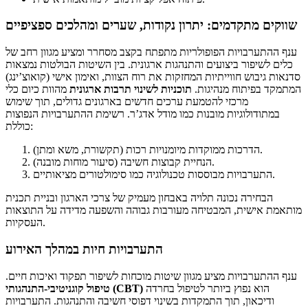
שווקים מתקדמים: יתרון נקודות, שערים ומהלכים ספציפיים
ענף ההתערבויות הפופולריות מתפתח בקצב מסחרר ומציע מגוון רחב של
כלים לשיפור ביצועים והתנהגות ארגונית. בין השיטות הבולטות נמצאות
סדנאות גיבוש חווייתיות המחזקות את רוח הצוות, ואימון אישי (קואוצ’ינג)
המתמקד בפיתוח מנהיגות.
תוכניות לשינוי תרבות ארגונית
מהוות כיום כלי
מרכזי להטמעת ערכים חדשים בארגונים גדולים, תוך שימוש
במתודולוגיות מובנות כמו מודל אדג’ר. רשימת ההתערבויות הנפוצות
כוללת:
הדרכות ממוקדות מיומנויות רכות (תקשורת, משא ומתן).
הנחיית קבוצות חשיבה (סיעור מוחות מובנה).
התערבויות מבוססות טכנולוגיה כמו סימולטורים מציאותיים.
הבחירה נכונה תלויה באבחון מעמיק של צרכי הארגון ובניית תכנית
מותאמת אישית, המבטיחה מעורבות גבוהה והשפעה מדידה על התוצאות
העסקיות.
התערבויות חיות במהלך האירוע
ענף ההתערבויות מציע מגוון שיטות מוכחות לשיפור תפקוד ואיכות חיים.
הוא נפוץ ביותר לטיפול בחרדה
טיפול קוגניטיבי-התנהגותי (CBT)
ודיכאון, תוך התמקדות בשינוי דפוסי חשיבה והתנהגות. התערבויות