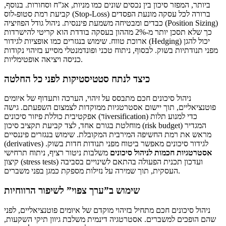
ביותר, המפזר סיכון בין נכסים שונים כמו מניות, אג”ח וסחורות. בנוסף,
קביעת רמת סטופ-לוס (Stop-Loss) ברורה לכל עסקה מונעת הפסדים
כבדים ומבטיחה משמעת פיננסית. ניהול גודל הפוזיציה (Position Sizing)
כך שלא תסכן יותר מ-2% מההון בעסקה בודדת הוא קריטי להישרדות
ארוכת טווח. שימוש בנגזרים כמו אופציות לגידור (Hedging) יכול להגן
מפני תנודתיות בשוק. לבסוף, ניתוח טכני ופונדמנטלי מסייע בזיהוי נקודות
כניסה ויציאה אופטימליות.
כיצד לנתח סטטיסטיקות לפני כל החלטה
ניהול סיכונים חכם מתבסס על זיהוי, הערכה ותעדוף של איומים
פוטנציאליים, תוך יישום אסטרטגיות ממוקדות לצמצום השפעתם. גישה
אפקטיבית כוללת פיזור סיכונים (דiversification) כדי למנוע תלות
מוחלטת בגורם אחד, לצד קביעת תקציב סיכון (risk budget) המגדיר
מראש את רמת החשיפה המירבית המקובלת. שימוש בנגזרים פיננסיים
(derivatives) לגידור סיכונים מאפשר ביטוח מפני תנודות חדות בשוק.
אסטרטגיות חכמות לניהול סיכונים
משלבות ניטור רציף, ניתוח תרחישי
קיצון (stress tests) ועדכון תכנית הפעולה בהתאם לשינויים בסביבה
העסקית, תוך שמירה על נזילות מספקת כמגן בפני משברים.
שימוש ב”ערך צפוי” לשיפור הרווחיות
ניהול סיכונים חכם מתחיל בזיהוי מוקדם של איומים פוטנציאליים, לפני
שהם הופכים למשברים. אסטרטגיה דינמית משלבת גיוון תיקי השקעות,