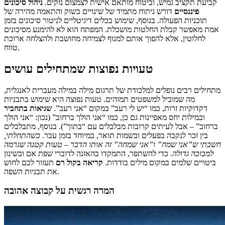
קביעת תקציב גמיש, וביטוח מותאם אישית לצמצום נזקים.
ניהול סיכונים
פיננסיים
דורש ניתוח מתמיד של שינויים בשוק והתאמה מהירה של
תוכניות הפעולה. בנוסף, שימוש בכלים דיגיטליים לניטור סיכונים בזמן
אמת מאפשר קבלת החלטות מושכלת. המפתח הוא לא להימנע מסיכונים
לחלוטין, אלא להפוך אותם למנוף לצמיחה מחושבת ולהצלחה ארוכת
טווח.
טעויות נפוצות שמתחילים עושים
מתחילים רבים נופלים למלכודת של תרגום מילה במילה מעברית לאנגלית,
מה שמוביל למשפטים תמוהים. טעות נפוצה היא שימוש בתבניות
דקדוקיות זרות, כמו “יש לי רעב” במקום “אני רעב”.
שגיאות בתחביר
ובמילות יחס מאפיינות גם כן, כמו “אני הולך ברחוב” (נכון: “אני הולך
ברחוב” – אבל לעיתים קרובות מבלבלים עם “בתוך”). בנוסף, מתבלבלים
בין זכר לנקבה בפעלים ובשמות תואר, במיוחד בזמן עבר.
כשהתחלתי,
חשבתי ש”אני שמח” ו”אני שמחה” זה אותו הדבר – טעות קטנה שגרמה
למבוכה גדולה.
כדי להשתפר, התמקדו בהאזנה לדוברי שפת אם ובשינון
ביטויים שלמים במקום מילים בודדות.
קריאה בקול רם
תעזור לכם לחוש
את תבניות השפה.
המרה רגשית על קבוצה אהובה