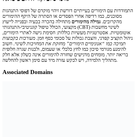
התמודדות עם הימורים בעייתיים דורשת זיהוי מוקדם של דפוסי התנהגות
מסוכנים, כמו רדיפה אחרי הפסדים או הסתרה של היקף ההימורים
מהקרובים.
גמילה מהימורים
מתחילה בהכרה בבעיה ובפנייה לייעוץ
מקצועי, הכולל טיפול קוגניטיבי-התנהגותי (CBT) לשינוי מחשבות
אוטומטיות. אסטרטגיות מעשיות כוללות: חסימת גישה לאתרי הימורים,
ניהול תקציב קפדני, והצבת גבולות על סכומי כסף וזמן.
מעורבות בקבוצות
תמיכה כמו “אנונימיים הימורים” מחזקת את המחויבות לשינוי.
חשוב
להימנע מגורמי סיכון כמו לחץ כלכלי או שעמום, ולבנות שגרה חלופית
בריאה יותר. מומחים מדגישים שחזרה להימורים אינה כשלון אלא חלק
מתהליך הלמידה, ויש לבקש עזרה מיד עם סימן ראשון להחלשה.
Associated Domains