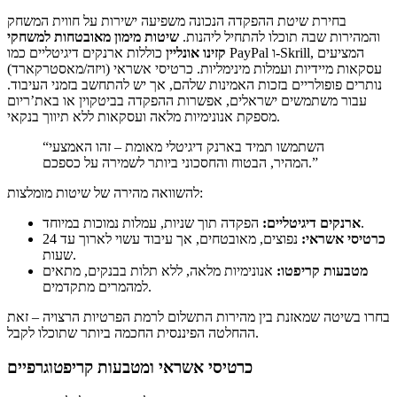
בחירת שיטת ההפקדה הנכונה משפיעה ישירות על חווית המשחק
והמהירות שבה תוכלו להתחיל ליהנות.
שיטות מימון מאובטחות למשחקי
קזינו אונליין
כוללות ארנקים דיגיטליים כמו PayPal ו-Skrill, המציעים
עסקאות מיידיות ועמלות מינימליות. כרטיסי אשראי (ויזה/מאסטרקארד)
נותרים פופולריים בזכות האמינות שלהם, אך יש להתחשב בזמני העיבוד.
עבור משתמשים ישראלים, אפשרות ההפקדה בביטקוין או באת’ריום
מספקת אנונימיות מלאה ועסקאות ללא תיווך בנקאי.
“השתמשו תמיד בארנק דיגיטלי מאומת – זהו האמצעי
המהיר, הבטוח והחסכוני ביותר לשמירה על כספכם.”
להשוואה מהירה של שיטות מומלצות:
הפקדה תוך שניות, עמלות נמוכות במיוחד.
ארנקים דיגיטליים:
כרטיסי אשראי:
נפוצים, מאובטחים, אך עיבוד עשוי לארוך עד 24
שעות.
מטבעות קריפטו:
אנונימיות מלאה, ללא תלות בבנקים, מתאים
למהמרים מתקדמים.
בחרו בשיטה שמאזנת בין מהירות התשלום לרמת הפרטיות הרצויה – זאת
ההחלטה הפיננסית החכמה ביותר שתוכלו לקבל.
כרטיסי אשראי ומטבעות קריפטוגרפיים