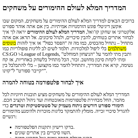
המדריך המלא לעולם ההימורים על משחקים
ברוכים הבאים למדריך המלא לעולם ההימורים על משחקים, המקום שבו
אקשן דיגיטלי פוגש הזדמנויות אמיתיות. בין אם אתה אוהד ספורט
אלקטרוני או שחקן קז’ואל,
המדריך המלא לעולם ההימורים
יראה לך איך
לבחור אתרים בטוחים, להבין סיכויים, ולנהל סיכונים. אל תדאג אם אתה
מתחיל – נתחיל מהבסיס, כמו מה זה “הפסד כפול” או איך לזהות
בונוסים
משתלמים
בלי ליפול למלכודות. תלמד לשים לב לליגות פופולריות כמו
CS:GO ו-League of Legends, ותבין מתי להמר על “הניצחון המוחלט”
ומתי לקחת סיכון מחושב. זכור, הכל מתחיל בלשחק באחריות, אז קח
נשימה, קרא את המדריך, ותתחיל להמר כמו מקצוען – בלי להתבלבל בין
“קייבר ספורט” ל”קזינו”.
איך לבחור פלטפורמה בטוחה להמרה
המדריך המלא לעולם ההימורים על משחקים מציע תובנות חיוניות לכל
מהמר, החל מבחירת פלטפורמות מאובטחות ועד ניהול תקציב חכם.
הימורי ספורט דורשים ניתוח מעמיק של סטטיסטיקות וטרנדים
כדי
להגדיל סיכויי זכייה. מומלץ להתמקד בליגות מוכרות ולהימנע מהימורים
רגשיים:
בדקו רישיון ותקנות הפלטפורמה.
השוו סיכויים בין אתרים שונים.