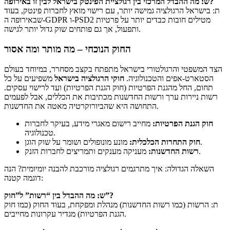
ש: מה ההבדל המרכזי בין רגולציית הפינטק בישראל לבין זו באירופה?
ת: בישראל הרגולציה גמישה יותר, עם רישוי מואץ לחברות פינטק, בעוד
שבאירופה ה-GDPR ו-PSD2 מטילים חובות כבדים יותר על פרטיות
ותפעול, אך גם פותחים שוק גדול יותר לגישה.
החוק הנוכחי – מה מותר ומה אסור
הצד המשפטי והרגולטורי בישראל מתפתח בקצב מסחרר, במיוחד בעולם
הסטארט-אפים והטכנולוגיה.
חוקי הרגולציה בישראל
משפיעים על כל
תחום, החל מהגנת הפרטיות (חוק הגנת הפרטיות) ועד לרישוי עסקים.
רשות ניירות ערך ורשות החדשנות מכתיבות את הכללים, אבל לפעמים
התחושה היא שהביורוקרטיה מאטה את החדשנות.
חוק הגנת הפרטיות:
מחייב רישום מאגרי מידע, בעיקר לחברות
טכנולוגיה.
מונע מונופולים ושומר על שוק הוגן.
חוק התחרות הכלכלית:
מעניקה מענקים ותמריצים לחברות הזנק.
רשות החדשנות:
השאלה הגדולה: איך מתרגמים רגולציה מורכבת להבנה יומיומית? הנה
דוגמה קטנה:
ש: מה ההבדל בין “רשות” ל”חוק”?
ת: הרשות (כמו רשות החדשנות) מנהלת ומפקחת, בעוד החוק (כמו חוק
הגנת הפרטיות) מגדיר עקרונות מחייבים.