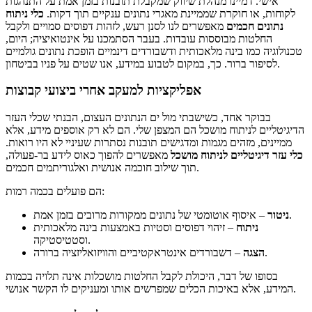
אישי. דמיינו מנהלת שיווק שמקבלת תובנות בזמן אמת על התנהגות
לקוחות, או חוקרת שממיינת מאגרי נתונים ענקיים תוך דקות.
כלי ניתוח
נתונים חכמים
מאפשרים לנו לסנן רעש, לזהות דפוסים סמויים ולקבל
החלטות מבוססות עובדות. בעבר הסתמכנו על אינטואיציה; היום,
טכנולוגיה כמו בינה מלאכותית ודשבורדים דינמיים הופכת נתונים גולמיים
לסיפור ברור. כך, במקום לטבוע במידע, אנו שטים על פניו בביטחון.
אפליקציות למעקב אחרי ביצועי קבוצות
בבוקר אחד, כשישבתי מול ים הנתונים העצום, הבנתי שכלי העזר
הדיגיטליים לניתוח מושכל הם המצפן שלי. הם לא רק אוספים מידע, אלא
ממיינים, מזהים מגמות ומדגישים תובנות נסתרות שעיניי לא היו רואות.
כלי עזר דיגיטליים לניתוח מושכל
מאפשרים להפוך כאוס לידע בר-פעולה,
תוך שילוב חוכמה אנושית ואלגוריתמים חכמים.
הם פועלים בכמה רמות:
– איסוף אוטומטי של נתונים ממקורות מרובים בזמן אמת.
ניטור
ניתוח
– זיהוי דפוסים וסטיות באמצעות בינה מלאכותית
וסטטיסטיקה.
– דשבורדים אינטראקטיביים והוויזואליזציה ברורה.
הצגה
בסופו של דבר, היכולת לקבל החלטות מושכלות אינה תלויה בכמות
המידע, אלא באיכות הכלים שמפרשים אותו ומעניקים לו הקשר אנושי.