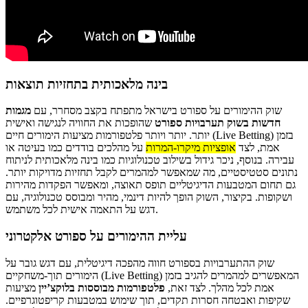
בינה מלאכותית בתחזיות תוצאות
שוק ההימורים על ספורט בישראל מתפתח בקצב מסחרר, עם
מגמות
חדשות בשוק תערבויות ספורט
שהופכות את החוויה לנגישה ואישית
יותר. יותר ויותר פלטפורמות מציעות הימורים חיים (Live Betting) בזמן
אמת, לצד
אופציות מיקרו-המרות
על מהלכים בודדים כמו בעיטה או
עבירה. בנוסף, ניכר גידול בשילוב טכנולוגיות כמו בינה מלאכותית לניתוח
נתונים סטטיסטיים, מה שמאפשר למהמרים לקבל תחזיות מדויקות יותר.
גם תחום המטבעות הדיגיטליים תופס תאוצה, ומאפשר הפקדות מהירות
ושקופות. בקיצור, השוק הופך להיות דינמי, מהיר ומבוסס טכנולוגיה, עם
דגש על התאמה אישית לכל משתמש.
עליית ההימורים על ספורט אלקטרוני
שוק ההתערבויות בספורט חווה מהפכה דיגיטלית, עם דגש גובר על
הימורים תוך-משחקיים (Live Betting) המאפשרים למהמרים להגיב בזמן
אמת לכל מהלך. לצד זאת,
פלטפורמות מבוססות בלוקצ’יין
מציעות
שקיפות ואבטחה חסרות תקדים, תוך שימוש במטבעות קריפטוגרפיים.