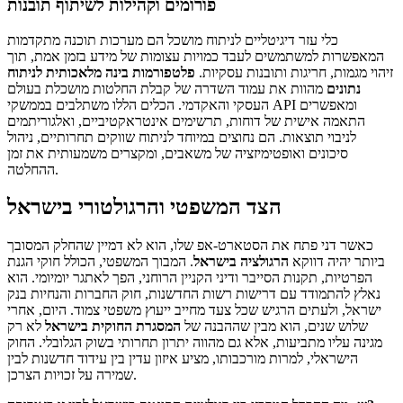
פורומים וקהילות לשיתוף תובנות
כלי עזר דיגיטליים לניתוח מושכל הם מערכות תוכנה מתקדמות
המאפשרות למשתמשים לעבד כמויות עצומות של מידע בזמן אמת, תוך
זיהוי מגמות, חריגות ותובנות עסקיות.
פלטפורמות בינה מלאכותית לניתוח
נתונים
מהוות את עמוד השדרה של קבלת החלטות מושכלת בעולם
העסקי והאקדמי. הכלים הללו משתלבים בממשקי API ומאפשרים
התאמה אישית של דוחות, תרשימים אינטראקטיביים, ואלגוריתמים
לניבוי תוצאות. הם נחוצים במיוחד לניתוח שווקים תחרותיים, ניהול
סיכונים ואופטימיזציה של משאבים, ומקצרים משמעותית את זמן
ההחלטה.
הצד המשפטי והרגולטורי בישראל
כאשר דני פתח את הסטארט-אפ שלו, הוא לא דמיין שהחלק המסובך
ביותר יהיה דווקא
הרגולציה בישראל
. המבוך המשפטי, הכולל חוקי הגנת
הפרטיות, תקנות הסייבר ודיני הקניין הרוחני, הפך לאתגר יומיומי. הוא
נאלץ להתמודד עם דרישות רשות החדשנות, חוק החברות והנחיות בנק
ישראל, ולעתים הרגיש שכל צעד מחייב ייעוץ משפטי צמוד. היום, אחרי
שלוש שנים, הוא מבין שההבנה של
המסגרת החוקית בישראל
לא רק
מגינה עליו מתביעות, אלא גם מהווה יתרון תחרותי בשוק הגלובלי. החוק
הישראלי, למרות מורכבותו, מציע איזון עדין בין עידוד חדשנות לבין
שמירה על זכויות הצרכן.