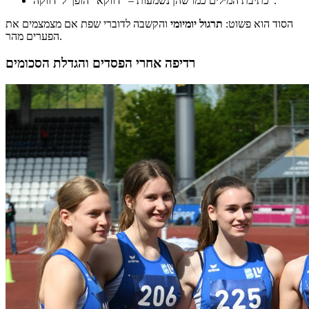
כתיבת המילים כמו שהן נשמעות – “דווקא” הופך ל”דווקה”.
הסוד הוא פשוט:
תרגול יומיומי
והקשבה לדוברי שפת אם מצמצמים את
הפערים מהר.
רדיפה אחרי הפסדים והגדלת הסכומים