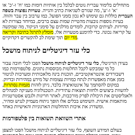
מתחילים בלימוד עברית נוטים לבלבל בין אותיות דומות כמו ‘ח’ ו-‘כ’ או
‘א’ ו-‘ע’, מה שגורם לשגיאות כתיב והגייה.
טעויות נפוצות בשפה
העברית
כוללות גם שימוש לא נכון בזמני הפועל, כמו ערבוב בין עבר והווה.
בעיות נוספות נובעות מהטיית שמות עצם ברבים, במיוחד בצורות לא
סדירות. לעיתים קרובות, לומדים מדלגים על סימני הניקוד, מה שמקשה
על קריאה נכונה. כדי להימנע מטעויות אלו,
מומלץ לתרגל כתיבה וקריאה
תוך שימת לב להקשרים דקדוקיים.
מדי יום
כלי עזר דיגיטליים לניתוח מושכל
בעידן הדיגיטלי,
כלי עזר דיגיטליים לניתוח מושכל
הפכו לכלי חובה עבור
כל מי שמבקש לקבל החלטות מבוססות נתונים. פלטפורמות כמו
דשבורדים אינטראקטיביים, תוכנות בינה מלאכותית ומערכות לניטור
בזמן אמת מאפשרות לנתח כמויות עצומות של מידע במהירות ובדיוק.
במקום להסתמך על אינטואיציה בלבד, ניתן לזהות
מגמות נסתרות
,
להשוות ביצועים ולחזות תוצאות עתידיות. הטכנולוגיה מעניקה למנהלים
ולאנליסטים את היכולת לפרק מורכבות, לאתר חריגות ולגבש אסטרטגיות
מותאמות אישית. השימוש בכלים אלו הופך ניתוח מעמיק לנגיש ומהיר,
ומשדרג את איכות ההחלטות הארגוניות והאישיות כאחד.
אתרי השוואת תשואות בין פלטפורמות
בעולם המידע השוצף, כלי עזר דיגיטליים לניתוח מושכל הפכו למצפן