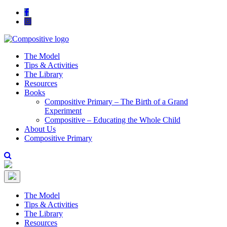
The Model
Tips & Activities
The Library
Resources
Books
Compositive Primary – The Birth of a Grand
Experiment
Compositive – Educating the Whole Child
About Us
Compositive Primary
The Model
Tips & Activities
The Library
Resources