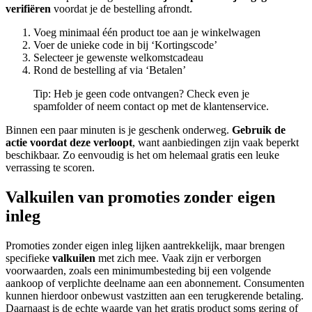
verifiëren
voordat je de bestelling afrondt.
Voeg minimaal één product toe aan je winkelwagen
Voer de unieke code in bij ‘Kortingscode’
Selecteer je gewenste welkomstcadeau
Rond de bestelling af via ‘Betalen’
Tip: Heb je geen code ontvangen? Check even je
spamfolder of neem contact op met de klantenservice.
Binnen een paar minuten is je geschenk onderweg.
Gebruik de
actie voordat deze verloopt
, want aanbiedingen zijn vaak beperkt
beschikbaar. Zo eenvoudig is het om helemaal gratis een leuke
verrassing te scoren.
Valkuilen van promoties zonder eigen
inleg
Promoties zonder eigen inleg lijken aantrekkelijk, maar brengen
specifieke
valkuilen
met zich mee. Vaak zijn er verborgen
voorwaarden, zoals een minimumbesteding bij een volgende
aankoop of verplichte deelname aan een abonnement. Consumenten
kunnen hierdoor onbewust vastzitten aan een terugkerende betaling.
Daarnaast is de echte waarde van het gratis product soms gering of