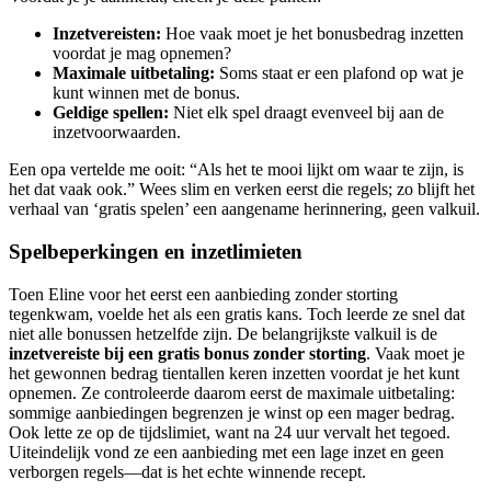
Inzetvereisten:
Hoe vaak moet je het bonusbedrag inzetten
voordat je mag opnemen?
Maximale uitbetaling:
Soms staat er een plafond op wat je
kunt winnen met de bonus.
Geldige spellen:
Niet elk spel draagt evenveel bij aan de
inzetvoorwaarden.
Een opa vertelde me ooit: “Als het te mooi lijkt om waar te zijn, is
het dat vaak ook.” Wees slim en verken eerst die regels; zo blijft het
verhaal van ‘gratis spelen’ een aangename herinnering, geen valkuil.
Spelbeperkingen en inzetlimieten
Toen Eline voor het eerst een aanbieding zonder storting
tegenkwam, voelde het als een gratis kans. Toch leerde ze snel dat
niet alle bonussen hetzelfde zijn. De belangrijkste valkuil is de
inzetvereiste bij een gratis bonus zonder storting
. Vaak moet je
het gewonnen bedrag tientallen keren inzetten voordat je het kunt
opnemen. Ze controleerde daarom eerst de maximale uitbetaling:
sommige aanbiedingen begrenzen je winst op een mager bedrag.
Ook lette ze op de tijdslimiet, want na 24 uur vervalt het tegoed.
Uiteindelijk vond ze een aanbieding met een lage inzet en geen
verborgen regels—dat is het echte winnende recept.