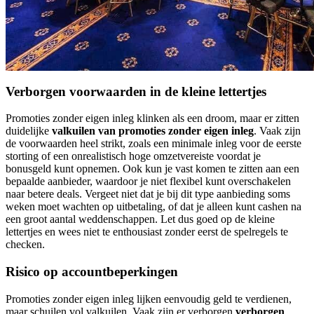
Verborgen voorwaarden in de kleine lettertjes
Promoties zonder eigen inleg klinken als een droom, maar er zitten
duidelijke
valkuilen van promoties zonder eigen inleg
. Vaak zijn
de voorwaarden heel strikt, zoals een minimale inleg voor de eerste
storting of een onrealistisch hoge omzetvereiste voordat je
bonusgeld kunt opnemen. Ook kun je vast komen te zitten aan een
bepaalde aanbieder, waardoor je niet flexibel kunt overschakelen
naar betere deals. Vergeet niet dat je bij dit type aanbieding soms
weken moet wachten op uitbetaling, of dat je alleen kunt cashen na
een groot aantal weddenschappen. Let dus goed op de kleine
lettertjes en wees niet te enthousiast zonder eerst de spelregels te
checken.
Risico op accountbeperkingen
Promoties zonder eigen inleg lijken eenvoudig geld te verdienen,
maar schuilen vol valkuilen. Vaak zijn er verborgen
verborgen