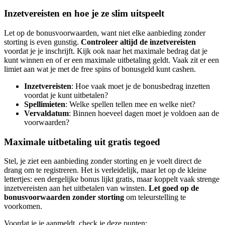
Inzetvereisten en hoe je ze slim uitspeelt
Let op de bonusvoorwaarden, want niet elke aanbieding zonder
storting is even gunstig.
Controleer altijd de inzetvereisten
voordat je je inschrijft. Kijk ook naar het maximale bedrag dat je
kunt winnen en of er een maximale uitbetaling geldt. Vaak zit er een
limiet aan wat je met de free spins of bonusgeld kunt cashen.
Inzetvereisten
: Hoe vaak moet je de bonusbedrag inzetten
voordat je kunt uitbetalen?
Spellimieten
: Welke spellen tellen mee en welke niet?
Vervaldatum
: Binnen hoeveel dagen moet je voldoen aan de
voorwaarden?
Maximale uitbetaling uit gratis tegoed
Stel, je ziet een aanbieding zonder storting en je voelt direct de
drang om te registreren. Het is verleidelijk, maar let op de kleine
lettertjes: een dergelijke bonus lijkt gratis, maar koppelt vaak strenge
inzetvereisten aan het uitbetalen van winsten.
Let goed op de
bonusvoorwaarden zonder storting
om teleurstelling te
voorkomen.
Voordat je je aanmeldt, check je deze punten: