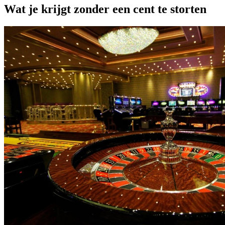
Wat je krijgt zonder een cent te storten