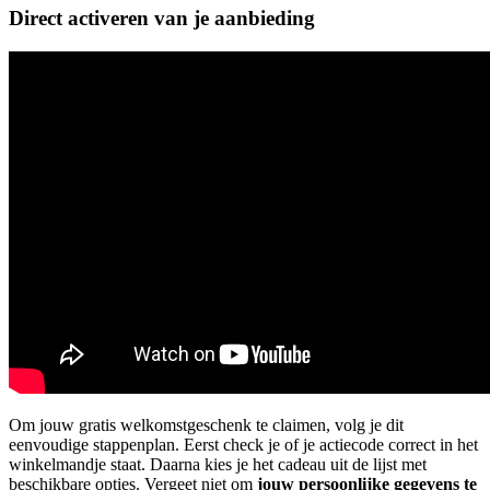
Direct activeren van je aanbieding
Om jouw gratis welkomstgeschenk te claimen, volg je dit
eenvoudige stappenplan. Eerst check je of je actiecode correct in het
winkelmandje staat. Daarna kies je het cadeau uit de lijst met
beschikbare opties. Vergeet niet om
jouw persoonlijke gegevens te