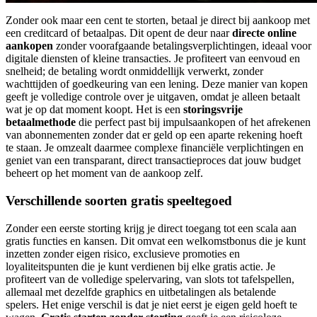
Zonder ook maar een cent te storten, betaal je direct bij aankoop met
een creditcard of betaalpas. Dit opent de deur naar
directe online
aankopen
zonder voorafgaande betalingsverplichtingen, ideaal voor
digitale diensten of kleine transacties. Je profiteert van eenvoud en
snelheid; de betaling wordt onmiddellijk verwerkt, zonder
wachttijden of goedkeuring van een lening. Deze manier van kopen
geeft je volledige controle over je uitgaven, omdat je alleen betaalt
wat je op dat moment koopt. Het is een
storingsvrije
betaalmethode
die perfect past bij impulsaankopen of het afrekenen
van abonnementen zonder dat er geld op een aparte rekening hoeft
te staan. Je omzealt daarmee complexe financiële verplichtingen en
geniet van een transparant, direct transactieproces dat jouw budget
beheert op het moment van de aankoop zelf.
Verschillende soorten gratis speeltegoed
Zonder een eerste storting krijg je direct toegang tot een scala aan
gratis functies en kansen. Dit omvat een welkomstbonus die je kunt
inzetten zonder eigen risico, exclusieve promoties en
loyaliteitspunten die je kunt verdienen bij elke gratis actie. Je
profiteert van de volledige spelervaring, van slots tot tafelspellen,
allemaal met dezelfde graphics en uitbetalingen als betalende
spelers. Het enige verschil is dat je niet eerst je eigen geld hoeft te