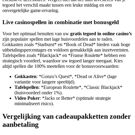
tegoed het verschil maakt tussen een leuke middag en een
onvergetelijke game-ervaring.
Live casinospellen in combinatie met bonusgeld
Voor het optimaal benutten van uw
gratis tegoed in online casino’s
zijn populaire spellen met lage huisvoordelen aan te raden.
Gokkasten zoals *Starburst* en *Book of Dead* bieden vaak hoge
uitbetalingspercentages en voldoen gemakkelijk aan inzetvereisten.
Tafelspellen zoals *Blackjack* en *Franse Roulette* hebben een
strategisch voordeel, waardoor uw tegoed langer meegaat. Kies
altijd spellen die 100% meetellen voor de bonusvoorwaarden:
Gokkasten
: *Gonzo’s Quest*, *Dead or Alive* (lage
variantie voor langere speeltijd).
Tafelspellen
: *European Roulette*, *Classic Blackjack*
(huisvoordeel onder 1%).
Video Poker
: *Jacks or Better* (optimale strategie
minimaliseert risico).
Vergelijking van cadeaupakketten zonder
aanbetaling