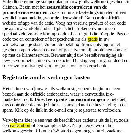
Volg dit eenvoudige stappenplan om uw gratis welkomstgeschenk te
claimen. Begin met het
zorgvuldig controleren van de
promotievoorwaarden
, zoals minimale bestedingslimieten of een
verplichte aanmelding voor de nieuwsbrief. Ga naar de officiële
website of app van de actie. Voeg het vereiste product of een code
toe aan uw winkelmandje. Tijdens het afrekenen vindt u een
speciaal veld voor de kortingscode of een ‘gratis item’-optie. Pas de
code toe en controleer of het geschenk nu als
gratis
in uw
winkelwagentje staat. Voltooi de betaling. Soms ontvangt u het
geschenk apart via een e-mail of post. Neem bij problemen contact
op met de klantenservice. Bewaar altijd uw bestelbevestiging als
bewijs voor het claimen van de actie. Dit stappenplan garandeert een
succesvolle ontvangst van uw gratis welkomstgeschenk.
Registratie zonder verborgen kosten
Het claimen van jouw gratis welkomstgeschenk begint met een
bezoek aan de officiële actiepagina, waar je eenvoudig je e-
mailadres invult.
Direct een gratis cadeau ontvangen
is het doel,
dus controleer daarna je inbox – soms belandt de bevestiging in de
spam. Klik op de link in de e-mail om je registratie te voltooien.
Vervolgens kies je een van de beschikbare cadeaus uit de lijst, zoals
een
cadeaubon
of een samplepakket. Na je keuze wordt het
welkomstgeschenk binnen 3-5 werkdagen toegestuurd, vaak met