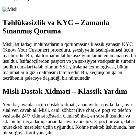
Təhlükəsizlik və KYC – Zamanla
Sınanmış Qoruma
Misli, istifadəçi məlumatlarının qorunmasına klassik yanaşır. KYC
(Know Your Customer) proseduru, şəxsiyyətin təsdiqlənməsi üçün
məcburidir. Bu, platformanın təhlükəsizliyini təmin edən ənənəvi bir
üsuldur. İstifadəçilərdən pasport və ya şəxsiyyət vəsiqəsinin surətini
təqdim etmələri tələb olunur. SSL şifrələmə texnologiyası, bütün
məlumatların gizli qalmasını təmin edir. Bu, keçmişdən gələn
təcrübənin gələcəyə daşındığı bir nümunədir.
Misli Dəstək Xidməti – Klassik Yardım
Yeni başlayanlar üçün dəstək xidməti, ənənəvi bir qayda ilə işləyir:
sual ver, cavab al. Misli, canlı söhbət (live chat), e-poçt və telefon
vasitəsilə 24/7 xidmət göstərir. Canlı söhbət, ən sürətli üsuldur və
adətən bir neçə dəqiqə ərzində cavab alırsınız. E-poçt ünvanı, daha
mürəkkəb məsələlər üçün uyğundur. Köhnə məktəb üslubunda, hər
bir sorğuya fərdi yanaşılır.