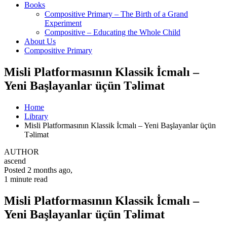
Books
Compositive Primary – The Birth of a Grand
Experiment
Compositive – Educating the Whole Child
About Us
Compositive Primary
Misli Platformasının Klassik İcmalı –
Yeni Başlayanlar üçün Təlimat
Home
Library
Misli Platformasının Klassik İcmalı – Yeni Başlayanlar üçün
Təlimat
AUTHOR
ascend
Posted 2 months ago
,
1 minute
read
Misli Platformasının Klassik İcmalı –
Yeni Başlayanlar üçün Təlimat