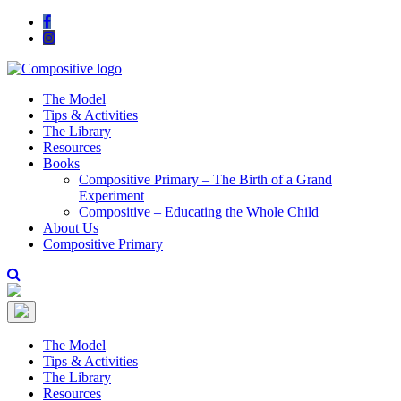
The Model
Tips & Activities
The Library
Resources
Books
Compositive Primary – The Birth of a Grand
Experiment
Compositive – Educating the Whole Child
About Us
Compositive Primary
The Model
Tips & Activities
The Library
Resources