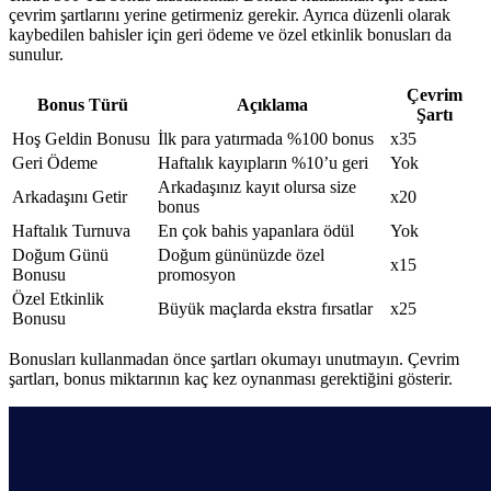
çevrim şartlarını yerine getirmeniz gerekir. Ayrıca düzenli olarak
kaybedilen bahisler için geri ödeme ve özel etkinlik bonusları da
sunulur.
Çevrim
Bonus Türü
Açıklama
Şartı
Hoş Geldin Bonusu
İlk para yatırmada %100 bonus
x35
Geri Ödeme
Haftalık kayıpların %10’u geri
Yok
Arkadaşınız kayıt olursa size
Arkadaşını Getir
x20
bonus
Haftalık Turnuva
En çok bahis yapanlara ödül
Yok
Doğum Günü
Doğum gününüzde özel
x15
Bonusu
promosyon
Özel Etkinlik
Büyük maçlarda ekstra fırsatlar
x25
Bonusu
Bonusları kullanmadan önce şartları okumayı unutmayın. Çevrim
şartları, bonus miktarının kaç kez oynanması gerektiğini gösterir.