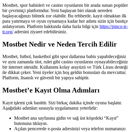
Mostbet, spor bahisleri ve casino oyunlarını bir arada sunan popüler
bir çevrimiçi platformdur. Yeni başlayan biri olarak nereden
başlayacağınızı bilmek zor olabilir. Bu rehberde, kayıt olmaktan ilk
para yatırmaya ve oyun oynamaya kadar her adımı sizin için basitçe
anlatıyorum. Platform hakkında daha fazla bilgi için
https://pinco-tr-
tr.org/
adresini ziyaret edebilirsiniz.
Mostbet Nedir ve Neden Tercih Edilir
Mostbet, futbol, basketbol gibi spor dallarına bahis yapabileceğiniz
ve aynı zamanda slot, rulet gibi casino oyunlarını oynayabileceğiniz
bir internet sitesidir. Kullanımı kolay arayüzü ve Türk Lirası desteği
ile dikkat çeker. Yeni üyeler için hoş geldin bonusları da mevcuttur.
Platform, lisanslı ve güvenli bir yapıya sahiptir.
Mostbet’e Kayıt Olma Adımları
Kayıt işlemi çok basittir. Sizi birkaç dakika içinde oyuna başlatır.
Aşağıdaki adımları sırasıyla uygulamanız yeterlidir:
Mostbet ana sayfasına gidin ve sağ üst köşedeki “Kayıt”
butonuna tıklayın.
Açılan pencerede e-posta adresinizi veya telefon numaranızı