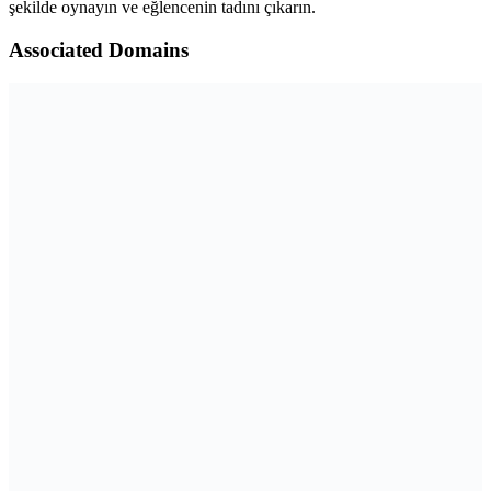
şekilde oynayın ve eğlencenin tadını çıkarın.
Associated Domains