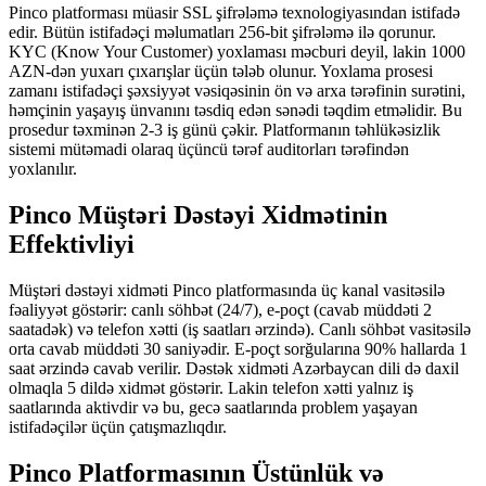
Pinco platforması müasir SSL şifrələmə texnologiyasından istifadə
edir. Bütün istifadəçi məlumatları 256-bit şifrələmə ilə qorunur.
KYC (Know Your Customer) yoxlaması məcburi deyil, lakin 1000
AZN-dən yuxarı çıxarışlar üçün tələb olunur. Yoxlama prosesi
zamanı istifadəçi şəxsiyyət vəsiqəsinin ön və arxa tərəfinin surətini,
həmçinin yaşayış ünvanını təsdiq edən sənədi təqdim etməlidir. Bu
prosedur təxminən 2-3 iş günü çəkir. Platformanın təhlükəsizlik
sistemi mütəmadi olaraq üçüncü tərəf auditorları tərəfindən
yoxlanılır.
Pinco Müştəri Dəstəyi Xidmətinin
Effektivliyi
Müştəri dəstəyi xidməti Pinco platformasında üç kanal vasitəsilə
fəaliyyət göstərir: canlı söhbət (24/7), e-poçt (cavab müddəti 2
saatadək) və telefon xətti (iş saatları ərzində). Canlı söhbət vasitəsilə
orta cavab müddəti 30 saniyədir. E-poçt sorğularına 90% hallarda 1
saat ərzində cavab verilir. Dəstək xidməti Azərbaycan dili də daxil
olmaqla 5 dildə xidmət göstərir. Lakin telefon xətti yalnız iş
saatlarında aktivdir və bu, gecə saatlarında problem yaşayan
istifadəçilər üçün çatışmazlıqdır.
Pinco Platformasının Üstünlük və