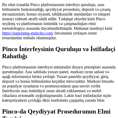
Bu elmi icmalda Pinco platformasının interfeys quruluşu, əsas
bölmələrin funksionallığı, qeydiyyat proseduru, depozit və çıxarış
mexanizmləri, bonus siyasəti, təhlükəsizlik standartları və müştəri
dəstəyi xidməti ətraflı təhlil edilir. Tədqiqat obyekti kimi Pinco
seçilmiş və platformanın üstünlük və çatışmazlıqları elmi
metodologiya əsasında dəyərləndirilmişdir. Məlumat mənbəyi kimi
https://panorama-guincho.com/
ünvanında yerləşən rəsmi
resurslardan istifadə olunmuşdur.
Pinco İnterfeysinin Quruluşu və İstifadəçi
Rahatlığı
Pinco platformasının interfeysi minimalist dizayn prinsipləri əsasında
qurulmuşdur. Ana səhifədə yuxarı panel, mərkəzi oyun sahəsi və
aşağı informasiya bloku yerləşir. Yuxarı paneldə qeydiyyat, giriş,
depozit və bonus bölmələrinə keçidlər mövcuddur. Mərkəzi hissədə
ən populyar oyunların və promosyonların qısa təsviri verilir.
İnterfeysin əsas üstünlüyü onun sürətli yüklənməsi və mobil
cihazlara avtomatik uyğunlaşmasıdır. Lakin bəzi istifadəçilər üçün
kateqoriyaların çoxluğu ilkin mərhələdə çaşqınlıq yarada bilər.
Pinco-da Qeydiyyat Prosedurunun Elmi