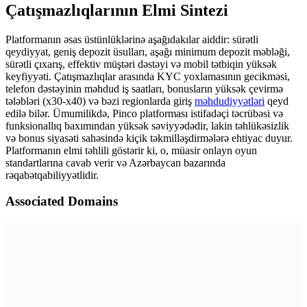
Çatışmazlıqlarının Elmi Sintezi
Platformanın əsas üstünlüklərinə aşağıdakılar aiddir: sürətli
qeydiyyat, geniş depozit üsulları, aşağı minimum depozit məbləği,
sürətli çıxarış, effektiv müştəri dəstəyi və mobil tətbiqin yüksək
keyfiyyəti. Çatışmazlıqlar arasında KYC yoxlamasının gecikməsi,
telefon dəstəyinin məhdud iş saatları, bonusların yüksək çevirmə
tələbləri (x30-x40) və bəzi regionlarda giriş
məhdudiyyətləri
qeyd
edilə bilər. Ümumilikdə, Pinco platforması istifadəçi təcrübəsi və
funksionallıq baxımından yüksək səviyyədədir, lakin təhlükəsizlik
və bonus siyasəti sahəsində kiçik təkmilləşdirmələrə ehtiyac duyur.
Platformanın elmi təhlili göstərir ki, o, müasir onlayn oyun
standartlarına cavab verir və Azərbaycan bazarında
rəqabətqabiliyyətlidir.
Associated Domains