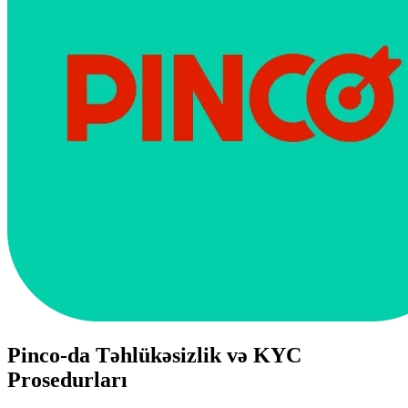
Pinco-da Təhlükəsizlik və KYC
Prosedurları