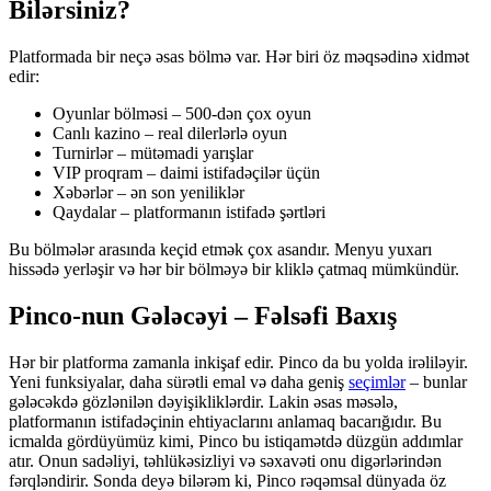
Bilərsiniz?
Platformada bir neçə əsas bölmə var. Hər biri öz məqsədinə xidmət
edir:
Oyunlar bölməsi – 500-dən çox oyun
Canlı kazino – real dilerlərlə oyun
Turnirlər – mütəmadi yarışlar
VIP proqram – daimi istifadəçilər üçün
Xəbərlər – ən son yeniliklər
Qaydalar – platformanın istifadə şərtləri
Bu bölmələr arasında keçid etmək çox asandır. Menyu yuxarı
hissədə yerləşir və hər bir bölməyə bir kliklə çatmaq mümkündür.
Pinco-nun Gələcəyi – Fəlsəfi Baxış
Hər bir platforma zamanla inkişaf edir. Pinco da bu yolda irəliləyir.
Yeni funksiyalar, daha sürətli emal və daha geniş
seçimlər
– bunlar
gələcəkdə gözlənilən dəyişikliklərdir. Lakin əsas məsələ,
platformanın istifadəçinin ehtiyaclarını anlamaq bacarığıdır. Bu
icmalda gördüyümüz kimi, Pinco bu istiqamətdə düzgün addımlar
atır. Onun sadəliyi, təhlükəsizliyi və səxavəti onu digərlərindən
fərqləndirir. Sonda deyə bilərəm ki, Pinco rəqəmsal dünyada öz