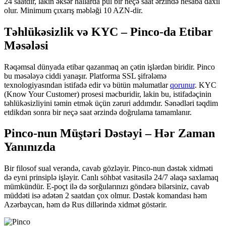
24 saatdır, lakin əksər hallarda pul bir neçə saat ərzində hesaba daxil
olur. Minimum çıxarış məbləği 10 AZN-dir.
Təhlükəsizlik və KYC – Pinco-da Etibar
Məsələsi
Rəqəmsal dünyada etibar qazanmaq ən çətin işlərdən biridir. Pinco
bu məsələyə ciddi yanaşır. Platforma SSL şifrələmə
texnologiyasından istifadə edir və bütün məlumatlar
qorunur
. KYC
(Know Your Customer) prosesi məcburidir, lakin bu, istifadəçinin
təhlükəsizliyini təmin etmək üçün zəruri addımdır. Sənədləri təqdim
etdikdən sonra bir neçə saat ərzində doğrulama tamamlanır.
Pinco-nun Müştəri Dəstəyi – Hər Zaman
Yanınızda
Bir filosof sual verəndə, cavab gözləyir. Pinco-nun dəstək xidməti
də eyni prinsiplə işləyir. Canlı söhbət vasitəsilə 24/7 əlaqə saxlamaq
mümkündür. E-poçt ilə də sorğularınızı göndərə bilərsiniz, cavab
müddəti isə adətən 2 saatdan çox olmur. Dəstək komandası həm
Azərbaycan, həm də Rus dillərində xidmət göstərir.