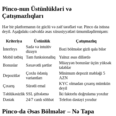
Pinco-nun Üstünlükləri və
Çatışmazlıqları
Hər bir platformanın öz güclü və zəif tərəfləri var. Pinco da istisna
deyil. Aşağıdakı cədvəldə əsas xüsusiyyətləri ümumiləşdirmişəm:
Kriteriya
Üstünlük
Çatışmazlıq
Sadə və intuitiv
İnterfeys
Bəzi bölmələr gizli qala bilər
dizayn
Mobil tətbiq
Tam funksionallıq
Yalnız əsas dillərdə
Müəyyən bonuslar üçün yüksək
Bonuslar
Səxavətli şərtlər
tələblər
Çoxlu ödəniş
Minimum depozit məbləği 5
Depozitlər
variantları
AZN
KYC olmadan çıxarış mümkün
Çıxarış
Sürətli emal
deyil
Təhlükəsizlik
SSL şifrələmə
İki faktorlu doğrulama yoxdur
Dəstək
24/7 canlı söhbət
Telefon dəstəyi yoxdur
Pinco-da Əsas Bölmələr – Nə Tapa