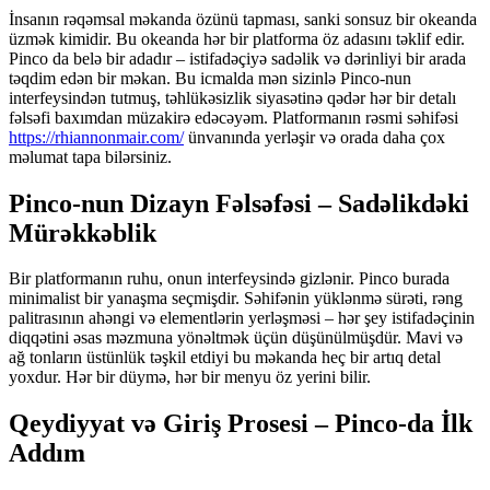
İnsanın rəqəmsal məkanda özünü tapması, sanki sonsuz bir okeanda
üzmək kimidir. Bu okeanda hər bir platforma öz adasını təklif edir.
Pinco da belə bir adadır – istifadəçiyə sadəlik və dərinliyi bir arada
təqdim edən bir məkan. Bu icmalda mən sizinlə Pinco-nun
interfeysindən tutmuş, təhlükəsizlik siyasətinə qədər hər bir detalı
fəlsəfi baxımdan müzakirə edəcəyəm. Platformanın rəsmi səhifəsi
https://rhiannonmair.com/
ünvanında yerləşir və orada daha çox
məlumat tapa bilərsiniz.
Pinco-nun Dizayn Fəlsəfəsi – Sadəlikdəki
Mürəkkəblik
Bir platformanın ruhu, onun interfeysində gizlənir. Pinco burada
minimalist bir yanaşma seçmişdir. Səhifənin yüklənmə sürəti, rəng
palitrasının ahəngi və elementlərin yerləşməsi – hər şey istifadəçinin
diqqətini əsas məzmuna yönəltmək üçün düşünülmüşdür. Mavi və
ağ tonların üstünlük təşkil etdiyi bu məkanda heç bir artıq detal
yoxdur. Hər bir düymə, hər bir menyu öz yerini bilir.
Qeydiyyat və Giriş Prosesi – Pinco-da İlk
Addım