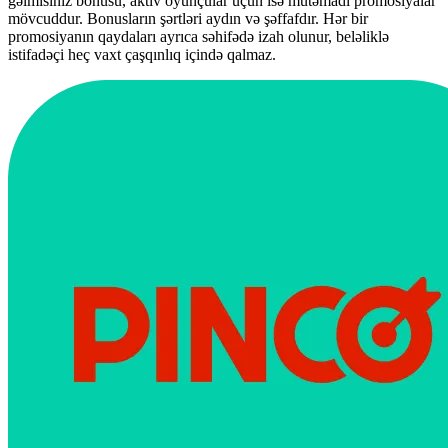
gəlmisiniz bonusu, aktiv oyunçular üçün isə mütəmadi promosiyalar
mövcuddur. Bonusların şərtləri aydın və şəffafdır. Hər bir
promosiyanın qaydaları ayrıca səhifədə izah olunur, beləliklə
istifadəçi heç vaxt çaşqınlıq içində qalmaz.