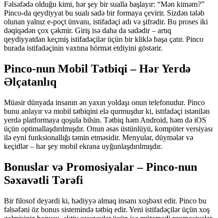
Fəlsəfədə olduğu kimi, hər şey bir sualla başlayır: “Mən kiməm?”
Pinco-da qeydiyyat bu sualı sadə bir formaya çevirir. Sizdən tələb
olunan yalnız e-poçt ünvanı, istifadəçi adı və şifrədir. Bu proses iki
dəqiqədən çox çəkmir. Giriş isə daha da sadədir – artıq
qeydiyyatdan keçmiş istifadəçilər üçün bir kliklə başa çatır. Pinco
burada istifadəçinin vaxtına hörmət etdiyini göstərir.
Pinco-nun Mobil Tətbiqi – Hər Yerdə
Əlçatanlıq
Müasir dünyada insanın ən yaxın yoldaşı onun telefonudur. Pinco
bunu anlayır və mobil tətbiqini elə qurmuşdur ki, istifadəçi istənilən
yerdə platformaya qoşula bilsin. Tətbiq həm Android, həm də iOS
üçün optimallaşdırılmışdır. Onun əsas üstünlüyü, kompüter versiyası
ilə eyni funksionallığı təmin etməsidir. Menyular, düymələr və
keçidlər – hər şey mobil ekrana uyğunlaşdırılmışdır.
Bonuslar və Promosiyalar – Pinco-nun
Səxavətli Tərəfi
Bir filosof deyərdi ki, hədiyyə almaq insanı xoşbəxt edir. Pinco bu
fəlsəfəni öz bonus sistemində tətbiq edir. Yeni istifadəçilər üçün xoş