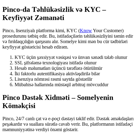
Pinco-da Təhlükəsizlik və KYC –
Keyfiyyət Zəmanəti
Pinco, lisenziyalı platforma kimi, KYC (
Know
Your Customer)
prosedurunu tətbiq edir. Bu, istifadəçilərin təhlükəsizliyini təmin edir
və fırıldaqçılığın qarşısını alır. Somelye kimi mən bu cür tədbirləri
keyfiyyət göstəricisi hesab edirəm.
KYC üçün şəxsiyyət vəsiqəsi və ünvan sənədi tələb olunur
SSL şifrələmə texnologiyası istifadə olunur
Hesab məlumatları üçüncü tərəflərə ötürülmür
İki faktorlu autentifikasiya aktivləşdirilə bilər
Lisenziya nömrəsi rəsmi saytda göstərilir
Mübahisə hallarında müstəqil arbitraj mövcuddur
Pinco Dəstək Xidməti – Somelyenin
Köməkçisi
Pinco, 24/7 canlı çat və e-poçt dəstəyi təklif edir. Dəstək əməkdaşları
peşəkardır və suallara sürətlə cavab verir. Bu, platformanın istifadəçi
məmnuniyyətinə verdiyi önəmi göstərir.