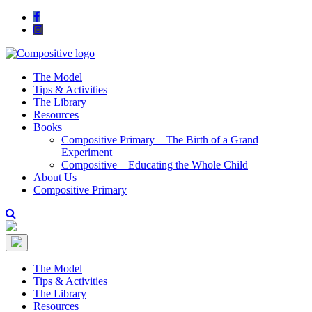
The Model
Tips & Activities
The Library
Resources
Books
Compositive Primary – The Birth of a Grand
Experiment
Compositive – Educating the Whole Child
About Us
Compositive Primary
The Model
Tips & Activities
The Library
Resources