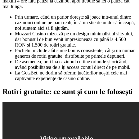
maxim 4 ore fără pauză la cazinou, apoi trebuie să iei o pauză cât
mai lungă.
Prin urmare, când un parior dorește să joace într-unul dintre
cazinouri online pe bani reali, însă nu știe de unde să înceapă,
noi suntem aici să îl ajutăm.
Mozzart Casino mizează pe un design minimalist al site-ului,
dar bonusul de bun venit impresionează cu până la 4.500
RON și 1.500 de rotiri gratuite.
Pachetul include atât sume bonus consistente, cât și un număr
generos de rotiri gratuite, distribuite pe primele depuneri.
De asemenea, poți lua cazinoul cu tine oriunde și oricând,
având posibilitatea de a îți accesa contul direct de pe mobil.
La GetsBet, ne dorim să oferim jucătorilor noștri cele mai
captivante experiențe de casino online.
Rotiri gratuite: ce sunt și cum le folosești