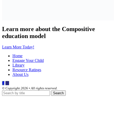
Learn more about the Compositive
education model
Learn More Today!
Home
Engage Your Child
Library
Resource Ratings
About Us
© Copyright 2026 • All rights reserved.
Search