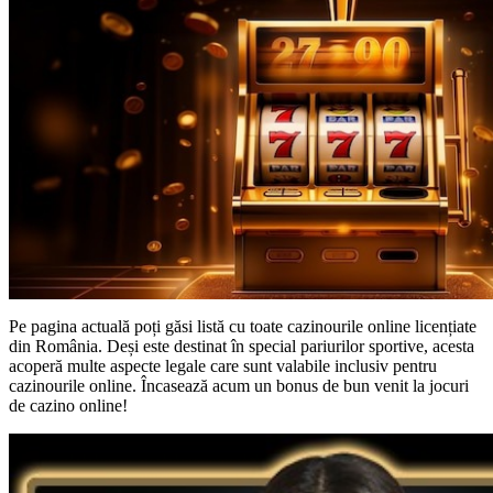
Pe pagina actuală poți găsi listă cu toate cazinourile online licențiate
din România. Deși este destinat în special pariurilor sportive, acesta
acoperă multe aspecte legale care sunt valabile inclusiv pentru
cazinourile online. Încasează acum un bonus de bun venit la jocuri
de cazino online!