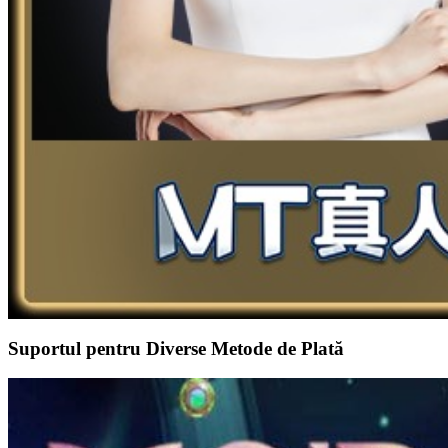
Suportul pentru Diverse Metode de Plată